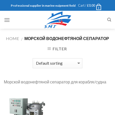
Skip
Cart /
£
0.00
Professional supplier in marine euipment field
0
to
content
HOME
МОРСКОЙ ВОДОНЕФТЯНОЙ СЕПАРАТОР
/
FILTER
Морской водонефтяной сепаратор для корабля/судна