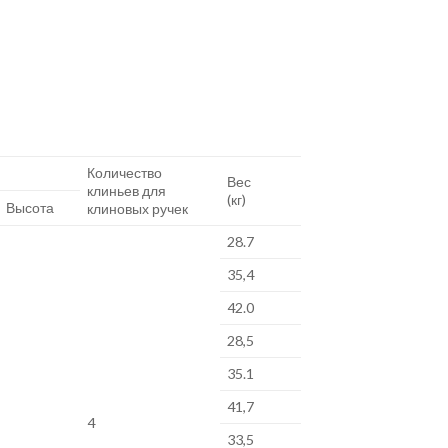
Количество
Вес
клиньев для
(кг)
Высота
клиновых ручек
28.7
35,4
42.0
28,5
35.1
41,7
4
33,5