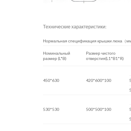
Технические характеристики:
Нормальная спецификация крышки люка（м
Номинальный
Размер чистого
размер (L*B)
отверстия(L1*B1*R)
450*630
420*600*100
530*530
500*500*100