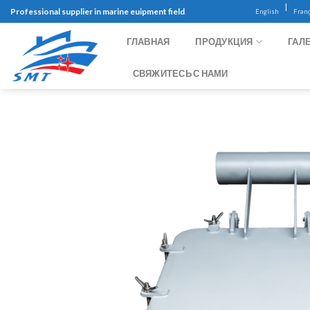
Skip
|
Professional supplier in marine euipment field
English
Franç
to
content
ГЛАВНАЯ
ПРОДУКЦИЯ
ГАЛ
СВЯЖИТЕСЬ С НАМИ