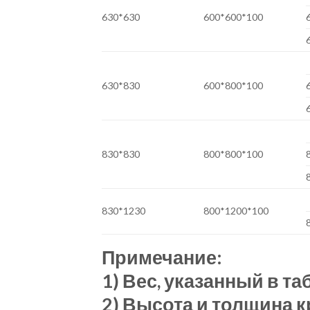
630*630
600*600*100
630*830
600*800*100
830*830
800*800*100
830*1230
800*1200*100
Примечание:
1) Вес, указанный в та
2) Высота и толщина 