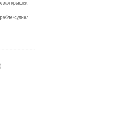
иевая крышка
рабле/судне/