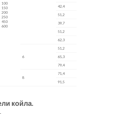
100
42,4
150
200
51,2
250
450
39,7
600
51,2
62,3
51,2
6
65,3
79,4
71,4
8
91,5
ели койла.
.