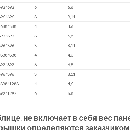
692*692
6
6,8
696*696
8
8,11
688*888
4
4,6
692*892
6
6,8
696*896
8
8,11
888*888
4
4,6
892*892
6
6,8
896*896
8
8,11
888*1288
4
4,6
892*1292
6
6,8
блице, не включает в себя вес пан
крышки определяются заказчиком