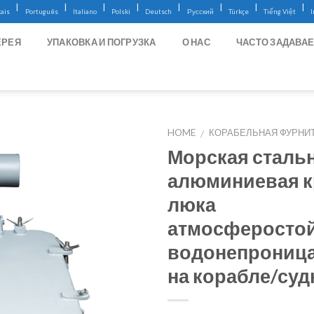
|
|
|
|
|
|
|
|
ais
Português
Italiano
Polski
Deutsch
Русский
Türkçe
Tiếng Việt
ЕРЕЯ
УПАКОВКА И ПОГРУЗКА
О НАС
ЧАСТО ЗАДАВА
HOME
КОРАБЕЛЬНАЯ ФУРНИ
/
Морская сталь
алюминиевая 
люка
атмосферостой
водонепрониц
на корабле/суд