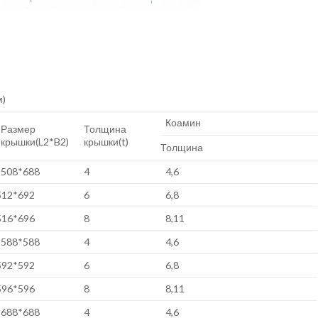
м)
Коамин
Размер
Толщина
крышки(L2*B2)
крышки(t)
Толщина
508*688
4
4,6
512*692
6
6,8
516*696
8
8,11
588*588
4
4,6
592*592
6
6,8
596*596
8
8,11
688*688
4
4,6