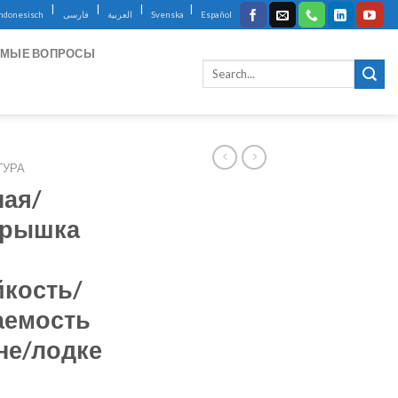
|
|
|
|
Indonesisch
فارسی
العربية
Svenska
Español
ЕМЫЕ ВОПРОСЫ
ТУРА
ная/
крышка
кость/
аемость
не/лодке