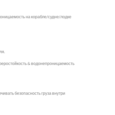
оницаемость на корабле/судне/лодке
ля.
осферостойкость & водонепроницаемость
ечивать безопасность груза внутри