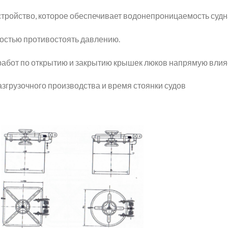
стройство, которое обеспечивает водонепроницаемость судна
ностью противостоять давлению.
работ по открытию и закрытию крышек люков напрямую влияе
азгрузочного производства и время стоянки судов