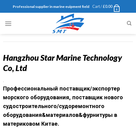
Cart /
£
0.00
Professional supplier in marine euipment field
0
Hangzhou Star Marine Technology
Co, Ltd
.
Профессиональный поставщик/экспортер
морского оборудования, поставщик нового
судостроительного/судоремонтного
оборудования&материалов&фурнитуры в
материковом Китае.