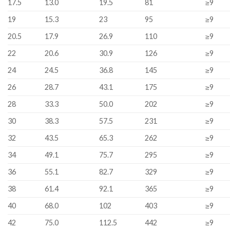
17.5
13.0
19.5
81
≥9
19
15.3
23
95
≥9
20.5
17.9
26.9
110
≥9
22
20.6
30.9
126
≥9
24
24.5
36.8
145
≥9
26
28.7
43.1
175
≥9
28
33.3
50.0
202
≥9
30
38.3
57.5
231
≥9
32
43.5
65.3
262
≥9
34
49.1
75.7
295
≥9
36
55.1
82.7
329
≥9
38
61.4
92.1
365
≥9
40
68.0
102
403
≥9
42
75.0
112.5
442
≥9