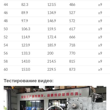
44
82.3
123.5
486
≥9
46
89.9
134.9
527
≥9
48
97.9
146.9
572
≥9
50
106.3
159.5
617
≥9
52
114.9
172.4
666
≥9
54
123.9
185.9
718
≥9
56
133.3
200
770
≥9
58
143.0
214.5
815
≥9
60
153.0
229.5
873
≥9
Тестирование видео:
Video
Player