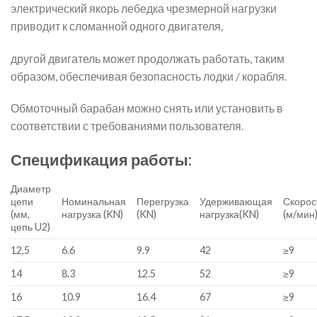
электрический якорь лебедка чрезмерной нагрузки
приводит к сломанной одного двигателя,
другой двигатель может продолжать работать, таким
образом, обеспечивая безопасность лодки / корабля.
Обмоточный барабан можно снять или установить в
соответствии с требованиями пользователя.
Спецификация работы:
Диаметр
цепи
Номинальная
Перегрузка
Удерживающая
Скорос
(мм,
нагрузка (KN)
(KN)
нагрузка(KN)
(м/мин
цепь U2)
12,5
6.6
9.9
42
≥9
14
8.3
12.5
52
≥9
16
10.9
16.4
67
≥9