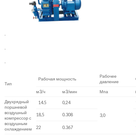
.
.
.
Рабочее
Рабочая мощность
давление
Тип
м3/ч
м3/мин
Мпа
Двухрядный
14.5
0,24
поршневой
воздушный
18,5
0.308
3,0
компрессор с
воздушным
22
0.367
охлаждением