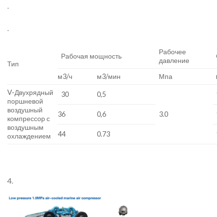
.
.
Рабочее
Рабочая мощность
давление
Тип
м3/ч
м3/мин
Мпа
V-Двухрядный
30
0,5
поршневой
воздушный
36
0,6
3.0
компрессор с
воздушным
44
0.73
охлаждением
4.