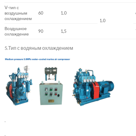
V-тип с
воздушным
60
1.0
охлаждением
1.0
Воздушное
90
1,5
охлаждение
5.Тип с водяным охлаждением
.
.