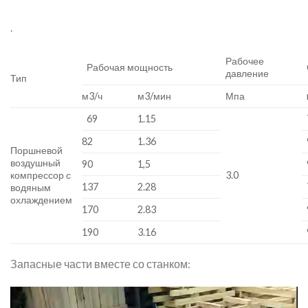
.
Рабочее
Рабочая мощность
давление
Тип
м3/ч
м3/мин
Мпа
69
1.15
82
1.36
Поршневой
воздушный
90
1,5
компрессор с
3.0
137
2.28
водяным
охлаждением
170
2.83
190
3.16
Запасные части вместе со станком:
Video