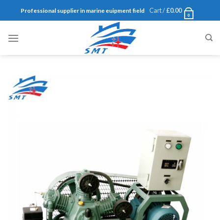
Skip
Cart /
£
0.00
Professional supplier in marine euipment field
0
to
content