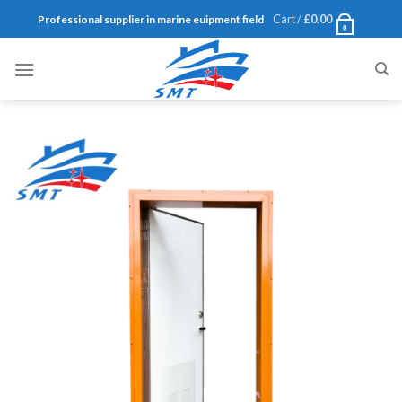
Skip
Cart /
£
0.00
Professional supplier in marine euipment field
0
to
content