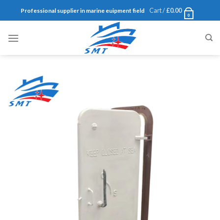
Skip
Cart /
£
0.00
Professional supplier in marine euipment field
0
to
content