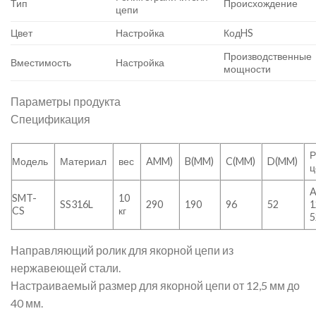
Тип
Происхождение
цепи
Цвет
Настройка
КодHS
Производственные
Вместимость
Настройка
мощности
Параметры продукта
Спецификация
Р
Модель
Материал
вес
AMM)
B(MM)
C(MM)
D(MM)
ц
SMT-
10
SS316L
290
190
96
52
1
CS
кг
Направляющий ролик для якорной цепи из
нержавеющей стали.
Настраиваемый размер для якорной цепи от 12,5 мм до
40 мм.