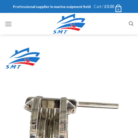
Skip
Cart /
£
0.00
Professional supplier in marine euipment field
0
to
content