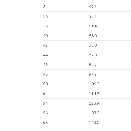
34
49.1
36
55.1
38
61.4
40
68.0
42
75.0
44
82.3
46
89.9
48
97.9
50
106.3
52
114.9
54
123.9
56
133.3
58
143.0