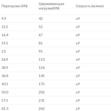
Удерживающая
Перегрузка (KN)
Скорость (м/мин)
нагрузка(KN)
9.9
42
≥9
12.5
52
≥9
16.4
67
≥9
19.5
81
≥9
23
95
≥9
26.9
110
≥9
30.9
126
≥9
36.8
145
≥9
43.1
175
≥9
50.0
202
≥9
57.5
231
≥9
65.3
262
≥9