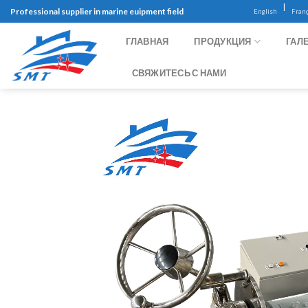
Skip
|
Professional supplier in marine euipment field
English
Franç
to
content
ГЛАВНАЯ
ПРОДУКЦИЯ
ГАЛ
СВЯЖИТЕСЬ С НАМИ