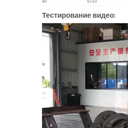
60
153.0
Тестирование видео:
Video
Player