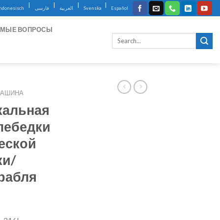
|
|
|
|
Indonesisch
فارسی
العربية
Svenska
Español
ЕМЫЕ ВОПРОСЫ
МАШИНА
кальная
лебедки
еской
ки/
орабля