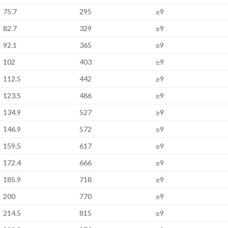
75.7
295
≥9
82.7
329
≥9
92.1
365
≥9
102
403
≥9
112.5
442
≥9
123.5
486
≥9
134.9
527
≥9
146.9
572
≥9
159.5
617
≥9
172.4
666
≥9
185.9
718
≥9
200
770
≥9
214.5
815
≥9