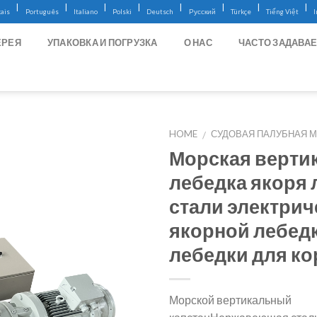
|
|
|
|
|
|
|
|
ais
Português
Italiano
Polski
Deutsch
Русский
Türkçe
Tiếng Việt
ЕРЕЯ
УПАКОВКА И ПОГРУЗКА
О НАС
ЧАСТО ЗАДАВА
HOME
СУДОВАЯ ПАЛУБНАЯ 
/
Морская верти
лебедка якоря 
стали электрич
якорной лебед
лебедки для к
Морской вертикальный