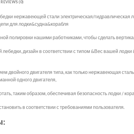
REVIEWS (0)
ебедки нержавеющей стали электрическая/гидравлическая л
епи для лодки&судна&корабля
чной полировки нашими работниками, чтобы сделать вертика
й лебедки, дизайн в соответствии с типом &Вес вашей лодки
ием двойного двигателя типа, как только нержавеющая сталь
оманной одного двигателя,
тать, таким образом, обеспечивая безопасность лодки / кора
тановить в соответствии с требованиями пользователя.
ы: