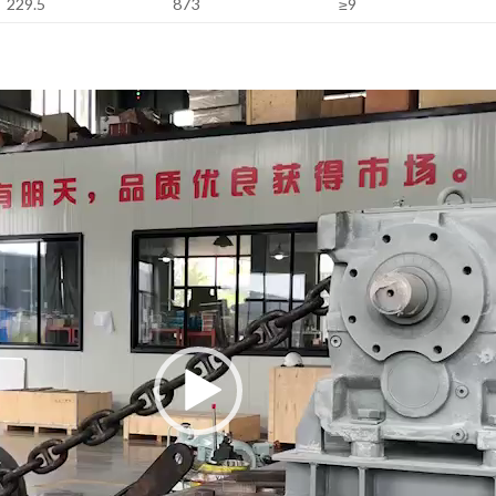
229.5
873
≥9