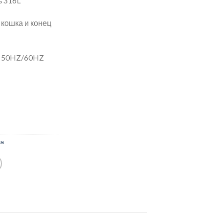
 316L
 кошка и конец
, 50HZ/60HZ
на