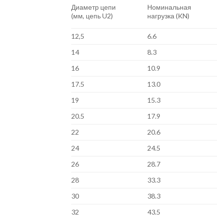
Диаметр цепи
Номинальная
(мм, цепь U2)
нагрузка (KN)
12,5
6.6
14
8.3
16
10.9
17.5
13.0
19
15.3
20.5
17.9
22
20.6
24
24.5
26
28.7
28
33.3
30
38.3
32
43.5