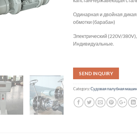
капстанНержавеющая сталь
Одинарная и двойная дикая
обмотки (барабан)
Электрический (220V/380V)
Индивидуальные.
SEND INQUIRY
Category:
Судовая палубная маши