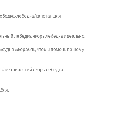
ебедка/лебедка/капстан для
льный лебедка якорь лебедка идеально.
 &судна &корабль, чтобы помочь вашему
 электрический якорь лебедка
бля.