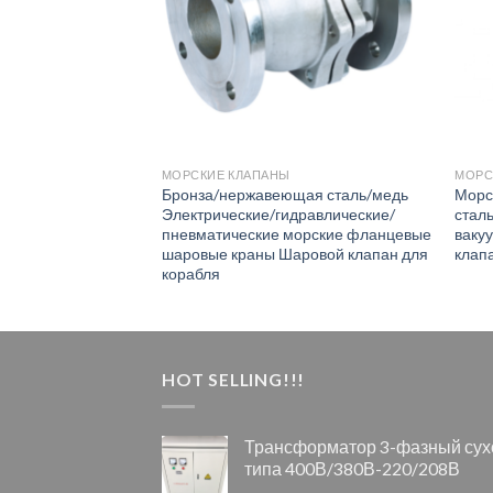
МОРСКИЕ КЛАПАНЫ
МОРС
прямой SDNR
Бронза/нержавеющая сталь/медь
Морс
аль/бронза SDNR
Электрические/гидравлические/
стал
орт морской
пневматические морские фланцевые
ваку
ый клапан
шаровые краны Шаровой клапан для
клап
корабля
HOT SELLING!!!
Трансформатор 3-фазный сух
типа 400В/380В-220/208В