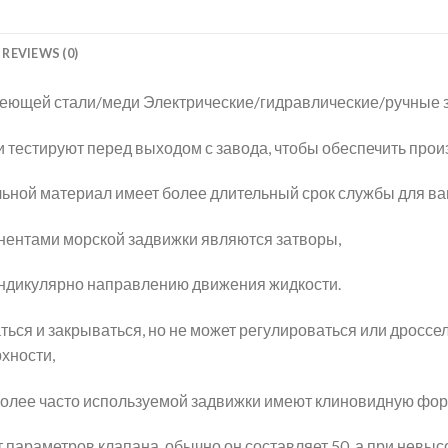
REVIEWS (0)
еющей стали/меди Электрические/гидравлические/ручные з
 тестируют перед выходом с завода, чтобы обеспечить прои
ной материал имеет более длительный срок службы для ваш
нтами морской задвижки являются затворы,
ндикулярно направлению движения жидкости.
ься и закрываться, но не может регулироваться или дроссе
хности,
более часто используемой задвижки имеют клиновидную фор
т параметров клапана, обычно он составляет 50, а при невыс