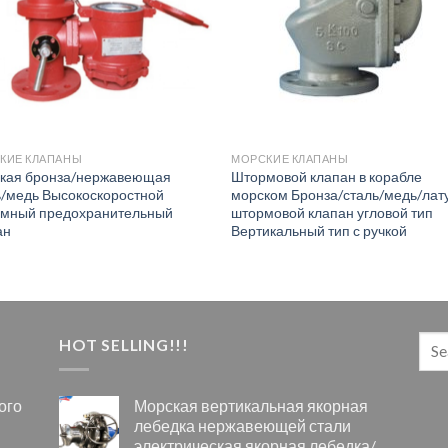
КИЕ КЛАПАНЫ
МОРСКИЕ КЛАПАНЫ
кая бронза/нержавеющая
Штормовой клапан в корабле
ь/медь Высокоскоростной
морском Бронза/сталь/медь/лат
умный предохранительный
штормовой клапан угловой тип
ан
Вертикальный тип с ручкой
HOT SELLING!!!
ого
Морская вертикальная якорная
лебедка нержавеющей стали
электрическая якорная лебедка/