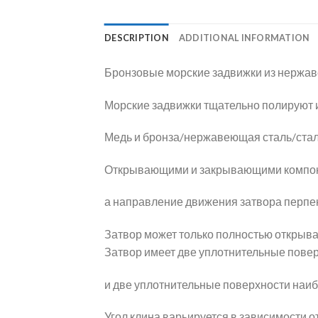
DESCRIPTION
ADDITIONAL INFORMATION
Бронзовые морские задвижки из нержав
Морские задвижки тщательно полируют и
Медь и бронза/нержавеющая сталь/сталь
Открывающими и закрывающими компоне
а направление движения затвора перпе
Затвор может только полностью открыват
Затвор имеет две уплотнительные повер
и две уплотнительные поверхности наи
Угол клина варьируется в зависимости о