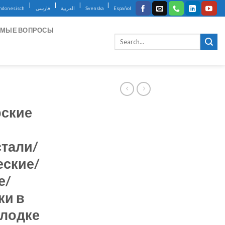
|
|
|
|
Indonesisch
فارسی
العربية
Svenska
Español
ЕМЫЕ ВОПРОСЫ
ские
тали/
еские/
е/
ки в
/лодке