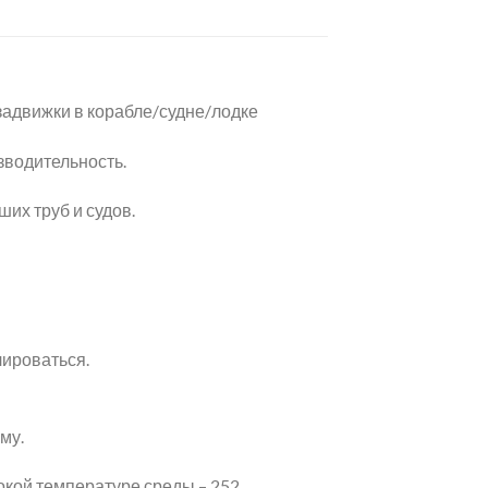
адвижки в корабле/судне/лодке
зводительность.
их труб и судов.
лироваться.
му.
окой температуре среды – 252.