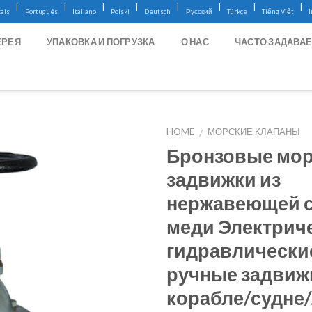
|
|
|
|
|
|
|
|
ais
Português
Italiano
Polski
Deutsch
Русский
Türkçe
Tiếng Việt
ЕРЕЯ
УПАКОВКА И ПОГРУЗКА
О НАС
ЧАСТО ЗАДАВА
HOME
МОРСКИЕ КЛАПАНЫ
/
Бронзовые мор
задвижки из
нержавеющей с
меди Электрич
гидравлически
ручные задвиж
корабле/судне