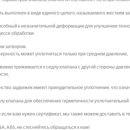
ь выполнен в виде единого целого, называемого жестким з
пособный к незначительной деформации для улучшения техн
цессе обработки.
ым затвором.
верхность может уплотняться только при среднем давлении,
движки прижимается к седлу клапана с другой стороны давле
сти,
ство задвижек имеют принудительное уплотнение, что означ
лу клапана для обеспечения герметичности уплотнительной
 если вам нужен сертификат, мы также можем доставить в те
NA, ABS, не стесняйтесь обращаться к нам!