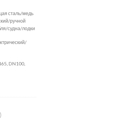
ая сталь/медь
ский/ручной
бля/судна/лодки
ктрический/
65, DN100,