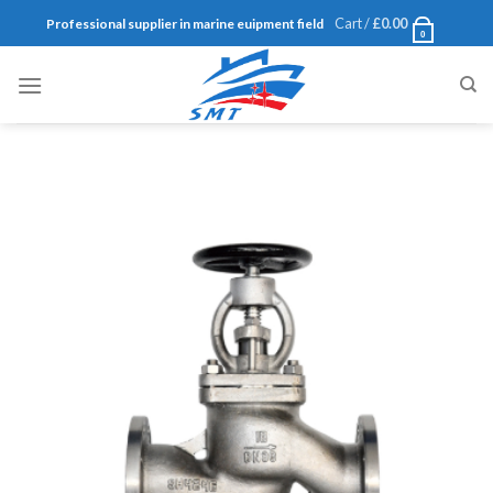
Skip
Cart /
£
0.00
Professional supplier in marine euipment field
0
to
content