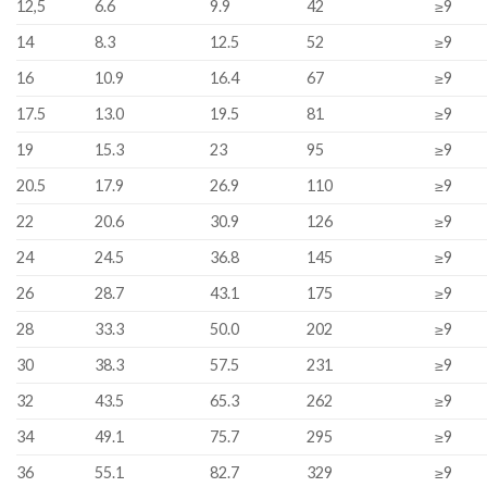
12,5
6.6
9.9
42
≥9
14
8.3
12.5
52
≥9
16
10.9
16.4
67
≥9
17.5
13.0
19.5
81
≥9
19
15.3
23
95
≥9
20.5
17.9
26.9
110
≥9
22
20.6
30.9
126
≥9
24
24.5
36.8
145
≥9
26
28.7
43.1
175
≥9
28
33.3
50.0
202
≥9
30
38.3
57.5
231
≥9
32
43.5
65.3
262
≥9
34
49.1
75.7
295
≥9
36
55.1
82.7
329
≥9