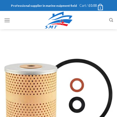
Skip
Cart /
£
0.00
Professional supplier in marine euipment field
0
to
content