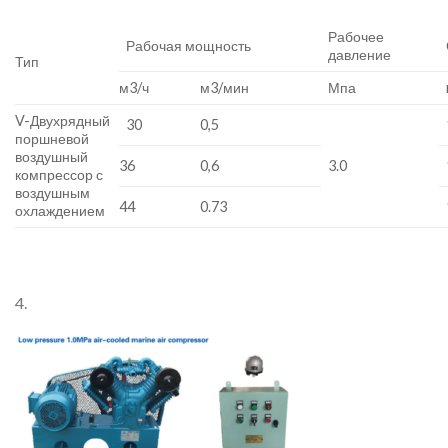
Рабочее
Рабочая мощность
давление
Тип
м3/ч
м3/мин
Мпа
V-Двухрядный
30
0,5
поршневой
воздушный
36
0,6
3.0
компрессор с
воздушным
44
0.73
охлаждением
4.