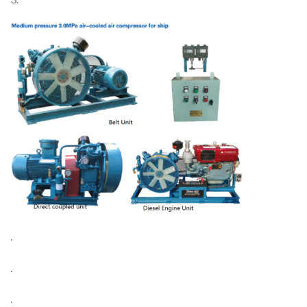
.
.
.