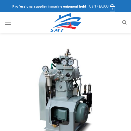
Skip
Cart /
£
0.00
Professional supplier in marine euipment field
0
to
content