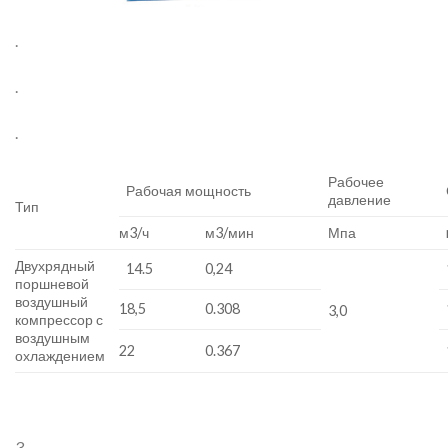
.
.
.
Рабочее
Рабочая мощность
давление
Тип
м3/ч
м3/мин
Мпа
Двухрядный
14.5
0,24
поршневой
воздушный
18,5
0.308
3,0
компрессор с
воздушным
22
0.367
охлаждением
3.