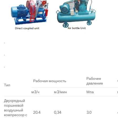
.
.
.
Рабочее
Рабочая мощность
давление
Тип
м3/ч
м3/мин
Мпа
Двухрядный
поршневой
воздушный
20.4
0,34
3.0
компрессор с