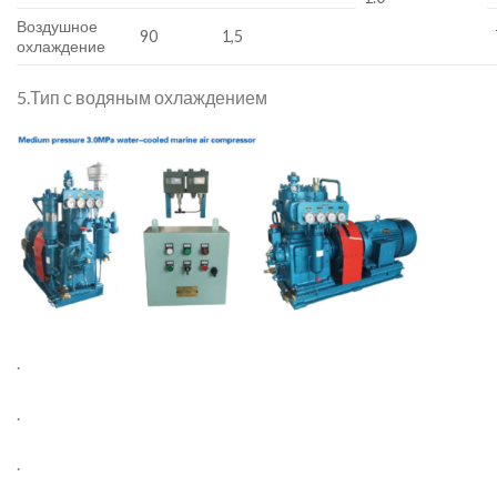
Воздушное
90
1,5
охлаждение
5.Тип с водяным охлаждением
.
.
.