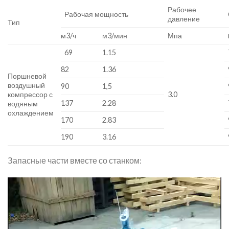
Рабочее
Рабочая мощность
давление
Тип
м3/ч
м3/мин
Мпа
69
1.15
82
1.36
Поршневой
воздушный
90
1,5
компрессор с
3.0
137
2.28
водяным
охлаждением
170
2.83
190
3.16
Запасные части вместе со станком:
Video
Player