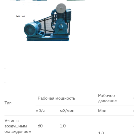
.
.
.
Рабочее
Рабочая мощность
давление
Тип
м3/ч
м3/мин
Мпа
V-тип с
воздушным
60
1.0
охлаждением
1.0