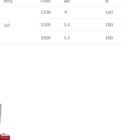
Мпа
r/min
квт
КГ
1200
4
160
1500
5.5
180
3,0
1800
5.5
180