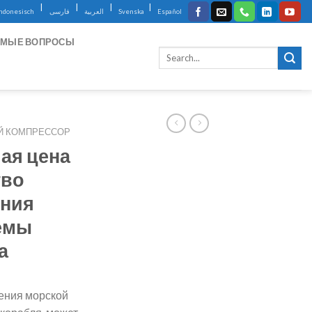
|
|
|
|
Indonesisch
فارسی
العربية
Svenska
Español
ЕМЫЕ ВОПРОСЫ
Й КОМПРЕССОР
ая цена
тво
ения
емы
а
ения морской