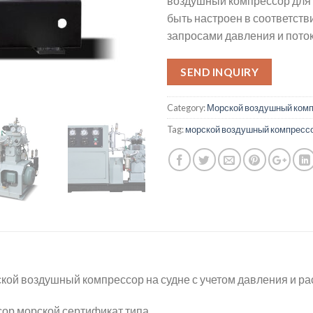
воздушный компрессор для 
быть настроен в соответств
запросами давления и пото
SEND INQUIRY
Category:
Морской воздушный ком
Tag:
морской воздушный компресс
ской воздушный компрессор на судне с учетом давления и р
сор морской сертификат типа.