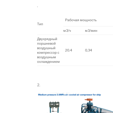
.
Рабочая мощность
Тип
м3/ч
м3/мин
Двухрядный
поршневой
воздушный
20.4
0,34
компрессор с
воздушным
охлаждением
2.