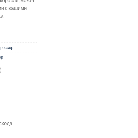
корабля, может
ии с вашими
ка
прессор
ор
асхода