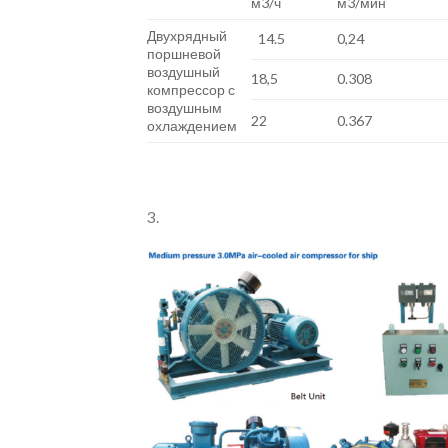
м3/ч
м3/мин
Двухрядный
14.5
0,24
поршневой
воздушный
18,5
0.308
компрессор с
воздушным
22
0.367
охлаждением
3.