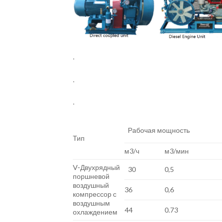
.
.
.
Рабочая мощность
Тип
м3/ч
м3/мин
V-Двухрядный
30
0,5
поршневой
воздушный
36
0,6
компрессор с
воздушным
44
0.73
охлаждением