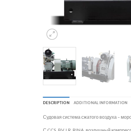
DESCRIPTION
ADDITIONAL INFORMATION
Судовая система сжатого воздуха – мор
С CCS, BV, LR, RINA, воздушный компрес