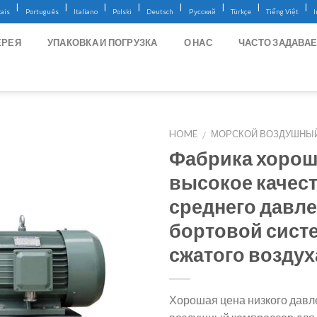
|
|
|
|
|
|
|
|
ais
Português
Italiano
Polski
Deutsch
Русский
Türkçe
Tiếng Việt
ЕРЕЯ
УПАКОВКА И ПОГРУЗКА
О НАС
ЧАСТО ЗАДАВА
HOME
МОРСКОЙ ВОЗДУШНЫ
/
Фабрика хорош
высокое качес
среднего давл
бортовой сист
сжатого воздух
Хорошая цена низкого давл