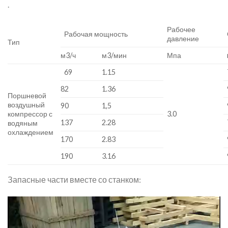
.
Рабочее
Рабочая мощность
давление
Тип
м3/ч
м3/мин
Мпа
69
1.15
82
1.36
Поршневой
воздушный
90
1,5
компрессор с
3.0
137
2.28
водяным
охлаждением
170
2.83
190
3.16
Запасные части вместе со станком:
Video
Player