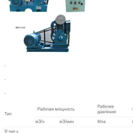
.
.
.
Рабочее
Рабочая мощность
давление
Тип
м3/ч
м3/мин
Мпа
V-тип с