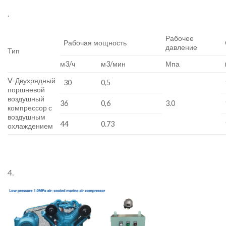
.
Рабочее
Рабочая мощность
давление
Тип
м3/ч
м3/мин
Мпа
V-Двухрядный
30
0,5
поршневой
воздушный
36
0,6
3.0
компрессор с
воздушным
44
0.73
охлаждением
4.