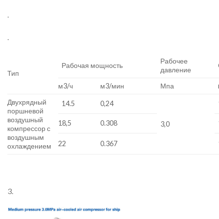
.
.
Рабочее
Рабочая мощность
давление
Тип
м3/ч
м3/мин
Мпа
Двухрядный
14.5
0,24
поршневой
воздушный
18,5
0.308
3,0
компрессор с
воздушным
22
0.367
охлаждением
3.