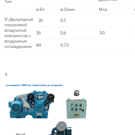
Тип
м3/ч
м3/мин
Мпа
V-Двухрядный
30
0,5
поршневой
воздушный
36
0,6
3.0
компрессор с
воздушным
44
0.73
охлаждением
4.