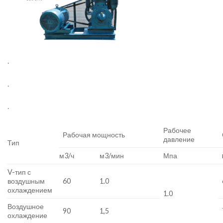
.
.
.
Рабочее
Рабочая мощность
давление
Тип
м3/ч
м3/мин
Мпа
V-тип с
воздушным
60
1.0
охлаждением
1.0
Воздушное
90
1,5
охлаждение