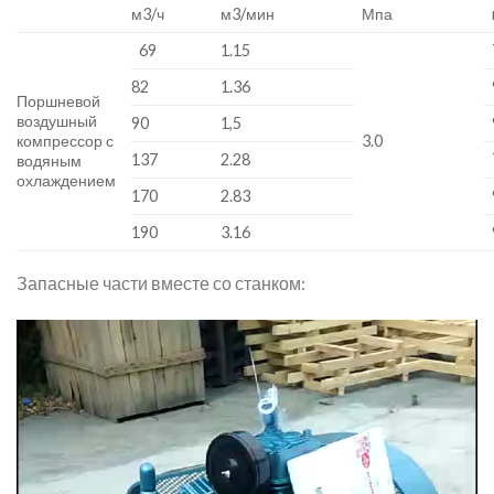
м3/ч
м3/мин
Мпа
69
1.15
82
1.36
Поршневой
воздушный
90
1,5
компрессор с
3.0
137
2.28
водяным
охлаждением
170
2.83
190
3.16
Запасные части вместе со станком:
Video
Player